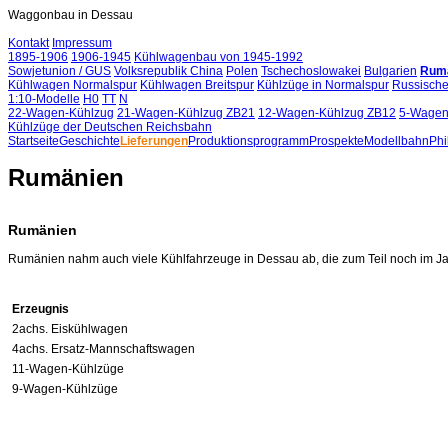
Waggonbau in Dessau
Kontakt
Impressum
1895-1906
1906-1945
Kühlwagenbau von 1945-1992
Sowjetunion / GUS
Volksrepublik China
Polen
Tschechoslowakei
Bulgarien
Rum
Kühlwagen Normalspur
Kühlwagen Breitspur
Kühlzüge in Normalspur
Russische
1:10-Modelle
H0
TT
N
22-Wagen-Kühlzug
21-Wagen-Kühlzug ZB21
12-Wagen-Kühlzug ZB12
5-Wagen
Kühlzüge der Deutschen Reichsbahn
Startseite
Geschichte
Lieferungen
Produktionsprogramm
Prospekte
Modellbahn
Phi
Rumänien
Rumänien
Rumänien nahm auch viele Kühlfahrzeuge in Dessau ab, die zum Teil noch im Ja
Erzeugnis
2achs. Eiskühlwagen
4achs. Ersatz-Mannschaftswagen
11-Wagen-Kühlzüge
9-Wagen-Kühlzüge